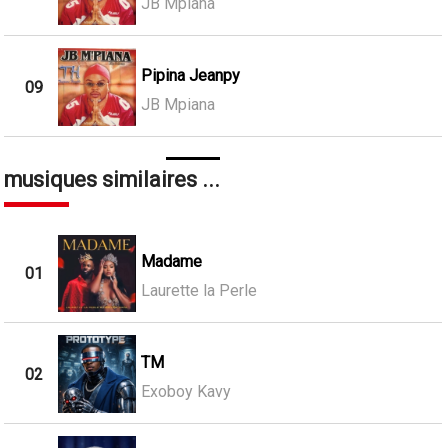
JB Mpiana
Pipina Jeanpy
09
JB Mpiana
musiques similaires ...
Madame
01
Laurette la Perle
TM
02
Exoboy Kavy