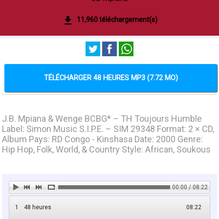
11,960 téléchargement(s)
TÉLÉCHARGER 48 HEURES MP3 (7.72 MO)
J.B. Mpiana & Wenge BCBG* ‎– TH Toujours Humble
Label: Simon Music S.I.P.E. ‎– SIM 29348 Format: 2 × CD,
Album Pays: RD Congo - Kinshasa Date: 2000 Genre:
Hip Hop, Folk, World, & Country Style: African, Soukous
00:00 / 08:22
1
48 heures
08:22