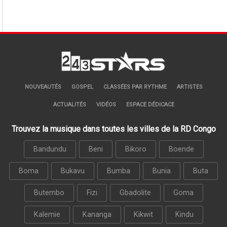
NOUVEAUTÉS
GOSPEL
CLASSÉES PAR RYTHME
ARTISTES
ACTUALITÉS
VIDÉOS
ESPACE DÉDICACE
Trouvez la musique dans toutes les villes de la RD Congo
Bandundu
Beni
Bikoro
Boende
Boma
Bukavu
Bumba
Bunia
Buta
Butembo
Fizi
Gbadolite
Goma
Kalemie
Kananga
Kikwit
Kindu