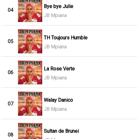
Bye bye Julie
04
JB Mpiana
TH Toujours Humble
05
JB Mpiana
La Rose Verte
06
JB Mpiana
Walay Danico
07
JB Mpiana
Sultan de Brunei
08