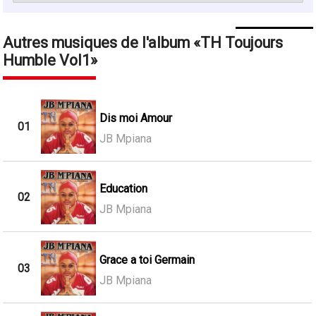
Autres musiques de l'album
TH Toujours
Humble Vol1
Dis moi Amour
01
JB Mpiana
Education
02
JB Mpiana
Grace a toi Germain
03
JB Mpiana