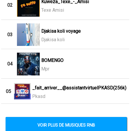
Kuweza_Texe_-_Amisi
02
Texe Amisi
Djakisa koli voyage
03
Djakisa koli
BOMENGO
04
Mpr
_fait_arriver__@assistantvirtuelPKASD(256k)
05
Pkasd
VOIR PLUS DE MUSIQUES RNB