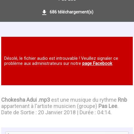
686 téléchargement(s)
Désolé, le fichier audio est introuvable ! Veuillez signaler ce
problème aux administrateurs sur notre
page Facebook
Chokesha Adui .mp3
est une musique du rythme
Rnb
appartenant à l'artiste musicien (groupe)
Pas Lee
.
Date de Sortie : 20 Janvier 2018 | Durée : 04:14.