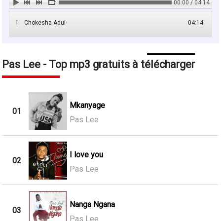
00:00 / 04:14
1
Chokesha Adui
04:14
Pas Lee - Top mp3 gratuits à télécharger
Mkanyage
01
Pas Lee
I love you
02
Pas Lee
Nanga Ngana
03
Pas Lee