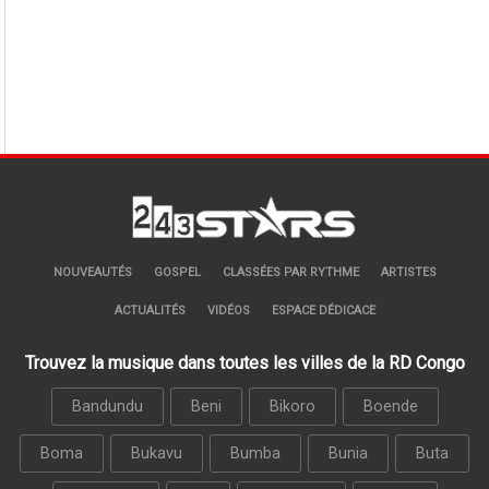
NOUVEAUTÉS
GOSPEL
CLASSÉES PAR RYTHME
ARTISTES
ACTUALITÉS
VIDÉOS
ESPACE DÉDICACE
Trouvez la musique dans toutes les villes de la RD Congo
Bandundu
Beni
Bikoro
Boende
Boma
Bukavu
Bumba
Bunia
Buta