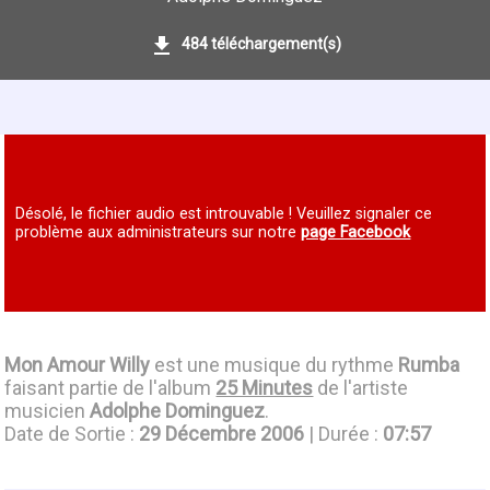
484 téléchargement(s)
Désolé, le fichier audio est introuvable ! Veuillez signaler ce
problème aux administrateurs sur notre
page Facebook
Mon Amour Willy
est une musique du rythme
Rumba
faisant partie de l'album
25 Minutes
de l'artiste
musicien
Adolphe Dominguez
.
Date de Sortie :
29 Décembre 2006
| Durée :
07:57