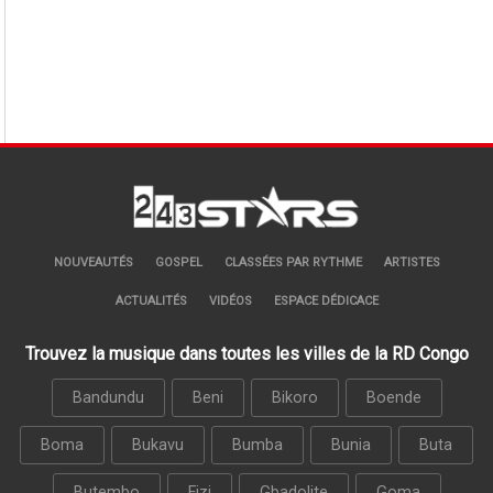
NOUVEAUTÉS
GOSPEL
CLASSÉES PAR RYTHME
ARTISTES
ACTUALITÉS
VIDÉOS
ESPACE DÉDICACE
Trouvez la musique dans toutes les villes de la RD Congo
Bandundu
Beni
Bikoro
Boende
Boma
Bukavu
Bumba
Bunia
Buta
Butembo
Fizi
Gbadolite
Goma