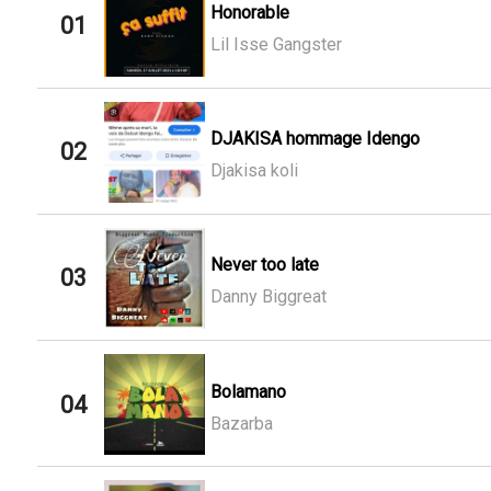
Honorable
01
Lil Isse Gangster
DJAKISA hommage Idengo
02
Djakisa koli
Never too late
03
Danny Biggreat
Bolamano
04
Bazarba