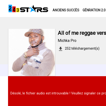
ANCIENS SUCCÈS
GÉNRATION 2.0
All of me reggae ver
Michka Pro
252 téléchargement(s)
Désolé, le fichier audio est introuvable ! Veuillez signaler ce