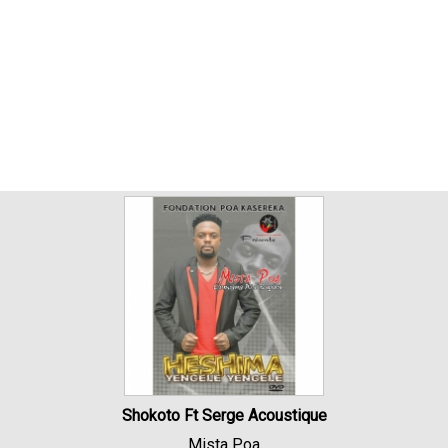
Shokoto Ft Serge Acoustique
Mista Poa