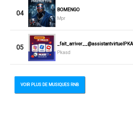
BOMENGO
04
Mpr
_fait_arriver__@assistantvirtuelPK
05
Pkasd
VOIR PLUS DE MUSIQUES RNB