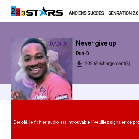
ANCIENS SUCCÈS
GÉNRATION 2.0
Never give up
Dan-B
202 téléchargement(s)
Désolé, le fichier audio est introuvable ! Veuillez signaler ce