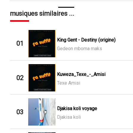
musiques similaires ...
King Gent - Destiny (origine)
01
Gedeon mboma maks
Kuweza_Texe_-_Amisi
02
Texe Amisi
Djakisa koli voyage
03
Djakisa koli