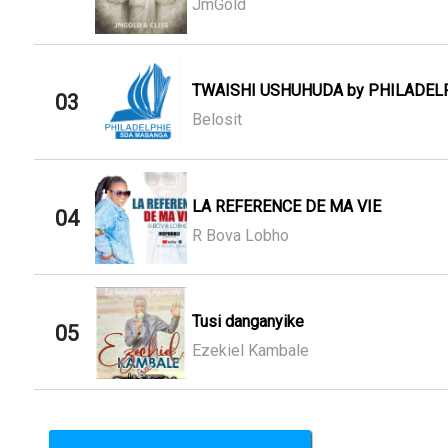
JmGold
TWAISHI USHUHUDA by PHILADELPH
03
Belosit
LA REFERENCE DE MA VIE
04
R Bova Lobho
Tusi danganyike
05
Ezekiel Kambale