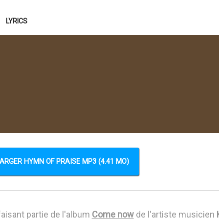
LYRICS
ARGER HYMN OF PRAISE MP3 (4.41 MO)
aisant partie de l'album
Come now
de l'artiste musicien