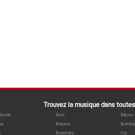
Trouvez la musique dans toutes 
dundu
Beni
Bikoro
ma
Bukavu
Bumba
a
Butembo
Fizi