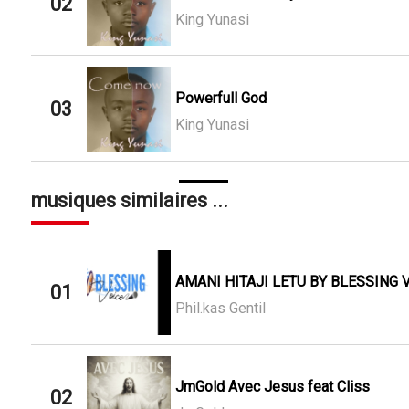
02
King Yunasi
Powerfull God
03
King Yunasi
musiques similaires ...
AMANI HITAJI LETU BY BLESSING 
01
Phil.kas Gentil
JmGold Avec Jesus feat Cliss
02