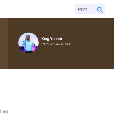
King Yunasi
13 musiques au total
King