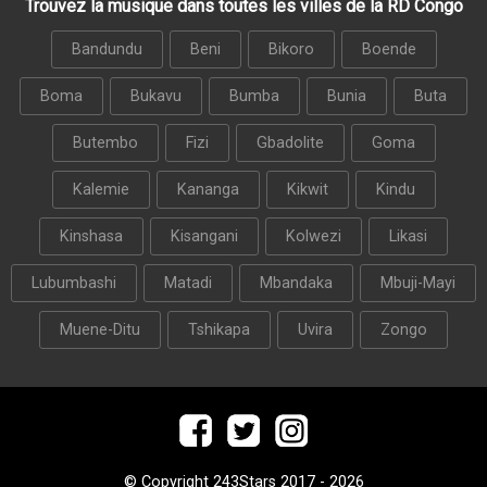
Trouvez la musique dans toutes les villes de la RD Congo
Bandundu
Beni
Bikoro
Boende
Boma
Bukavu
Bumba
Bunia
Buta
Butembo
Fizi
Gbadolite
Goma
Kalemie
Kananga
Kikwit
Kindu
Kinshasa
Kisangani
Kolwezi
Likasi
Lubumbashi
Matadi
Mbandaka
Mbuji-Mayi
Muene-Ditu
Tshikapa
Uvira
Zongo
© Copyright 243Stars 2017 - 2026