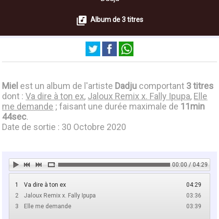
Album de 3 titres
Miel
est un album de l'artiste
Dadju
comportant
3 titres
dont :
Va dire à ton ex
,
Jaloux Remix x. Fally Ipupa
,
Elle
me demande
; faisant une durée maximale de
11min
44sec
.
Date de sortie : 30 Octobre 2020
00:00 / 04:29
1
Va dire à ton ex
04:29
2
Jaloux Remix x. Fally Ipupa
03:36
3
Elle me demande
03:39