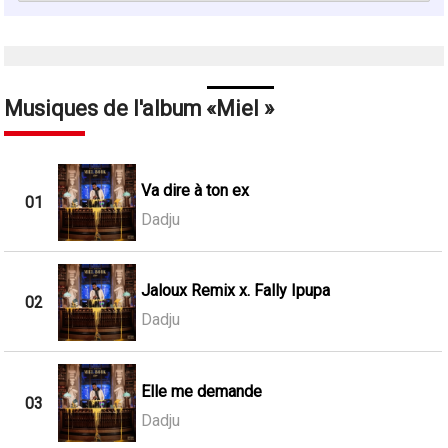
Musiques de l'album
Miel
Va dire à ton ex
01
Dadju
Jaloux Remix x. Fally Ipupa
02
Dadju
Elle me demande
03
Dadju