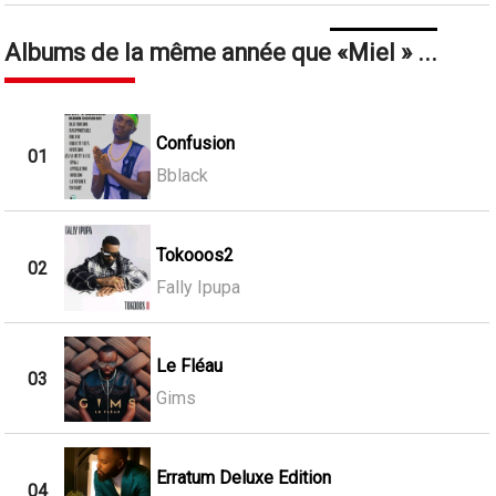
Albums de la même année que
Miel
...
Confusion
01
Bblack
Tokooos2
02
Fally Ipupa
Le Fléau
03
Gims
Erratum Deluxe Edition
04