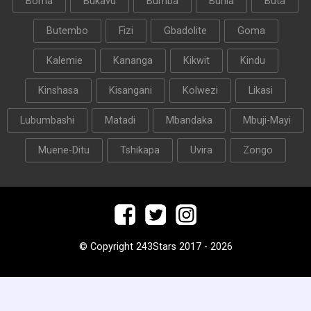
Boma
Bukavu
Bumba
Bunia
Buta
Butembo
Fizi
Gbadolite
Goma
Kalemie
Kananga
Kikwit
Kindu
Kinshasa
Kisangani
Kolwezi
Likasi
Lubumbashi
Matadi
Mbandaka
Mbuji-Mayi
Muene-Ditu
Tshikapa
Uvira
Zongo
© Copyright 243Stars 2017 - 2026