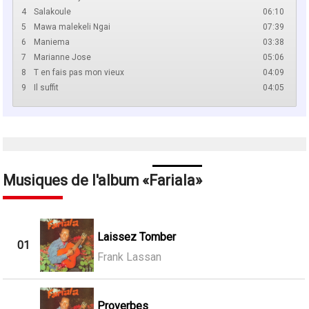
4
Salakoule
06:10
5
Mawa malekeli Ngai
07:39
6
Maniema
03:38
7
Marianne Jose
05:06
8
T en fais pas mon vieux
04:09
9
Il suffit
04:05
Musiques de l'album
Fariala
Laissez Tomber
01
Frank Lassan
Proverbes