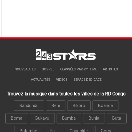
NOUVEAUTÉS
GOSPEL
CLASSÉES PAR RYTHME
ARTISTES
ACTUALITÉS
VIDÉOS
ESPACE DÉDICACE
Trouvez la musique dans toutes les villes de la RD Congo
Bandundu
Beni
Bikoro
Boende
Boma
Bukavu
Bumba
Bunia
Buta
Butembo
Fizi
Gbadolite
Goma