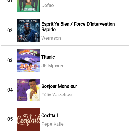
01
Defao
Esprit Ya Bien / Force D'intervention
Rapide
02
Werrason
Titanic
03
JB Mpiana
Bonjour Monsieur
04
Félix Wazekwa
Cochtail
05
Pepe Kalle