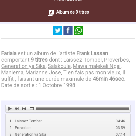
Album de 9 titres
Fariala
est un album de l'artiste
Frank Lassan
comportant
9 titres
dont :
Laissez Tomber
,
Proverbes
,
Generation ya Sika
,
Salakoule
,
Mawa malekeli Ngai
,
Maniema
,
Marianne Jose
,
T en fais pas mon vieux
,
Il
suffit
; faisant une durée maximale de
46min 46sec
.
Date de sortie : 1 Octobre 1998
1
Laissez Tomber
04:46
2
Proverbes
03:59
3
Generation ya Sika
07:14