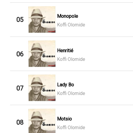
Monopole
05
Koffi Olomide
Henritié
06
Koffi Olomide
Lady Bo
07
Koffi Olomide
Motsio
08
Koffi Olomide