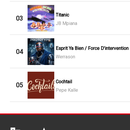
Titanic
03
JB Mpiana
Esprit Ya Bien / Force D'intervention
04
Werrason
Cochtail
05
Pepe Kalle