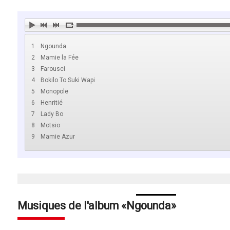
1
Ngounda
2
Mamie la Fée
3
Farousci
4
Bokilo To Suki Wapi
5
Monopole
6
Henritié
7
Lady Bo
8
Motsio
9
Mamie Azur
Musiques de l'album
Ngounda