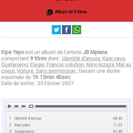
Album de 9 titres
Kipe Yayo
est un album de l'artiste
JB Mpiana
comportant
9 titres
dont :
Identité d'amour
,
Kipe yayo
,
Guatanamo
,
Elegie
,
Francis solution
,
Alino kizaza
,
Mal au
coeur
,
Voiture
,
Sans permission
; faisant une durée
maximale de
1h 15min 40sec
.
Date de sortie : 23 Février 2007
1
Identité d'amour
08:45
2
Kipe yayo
11:22
3
Guatanamo
07:49