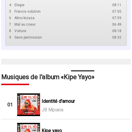
4
Elegie
08:11
5
Francis solution
07:55
6
Alino kizaza
07:59
7
Mal au coeur
06:49
8
Voiture
08:18
9
Sans permission
08:32
Musiques de l'album
Kipe Yayo
Identité d'amour
01
JB Mpiana
Kipe yayo