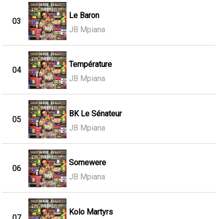
Le Baron
03
JB Mpiana
Température
04
JB Mpiana
BK Le Sénateur
05
JB Mpiana
Somewere
06
JB Mpiana
Kolo Martyrs
07