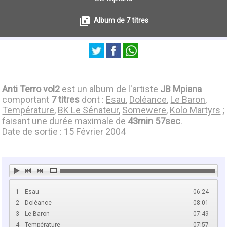
Album de 7 titres
Anti Terro vol2
est un album de l'artiste
JB Mpiana
comportant
7 titres
dont :
Esau
,
Doléance
,
Le Baron
,
Température
,
BK Le Sénateur
,
Somewere
,
Kolo Martyrs
;
faisant une durée maximale de
43min 57sec
.
Date de sortie : 15 Février 2004
1
Esau
06:24
2
Doléance
08:01
3
Le Baron
07:49
4
Température
07:57