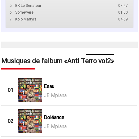
5
BK Le Sénateur
07:47
6
Somewere
01:00
7
Kolo Martyrs
04:59
Musiques de l'album
Anti Terro vol2
Esau
01
JB Mpiana
Doléance
02
JB Mpiana