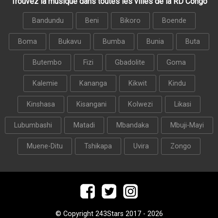
Trouvez la musique dans toutes les villes de la RD Congo
Bandundu
Beni
Bikoro
Boende
Boma
Bukavu
Bumba
Bunia
Buta
Butembo
Fizi
Gbadolite
Goma
Kalemie
Kananga
Kikwit
Kindu
Kinshasa
Kisangani
Kolwezi
Likasi
Lubumbashi
Matadi
Mbandaka
Mbuji-Mayi
Muene-Ditu
Tshikapa
Uvira
Zongo
© Copyright 243Stars 2017 - 2026