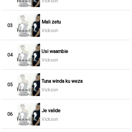
Vickson
Mali zetu
03
Vickson
Usi waambie
04
Vickson
Tuna winda ku weza
05
Vickson
Je valide
06
Vickson