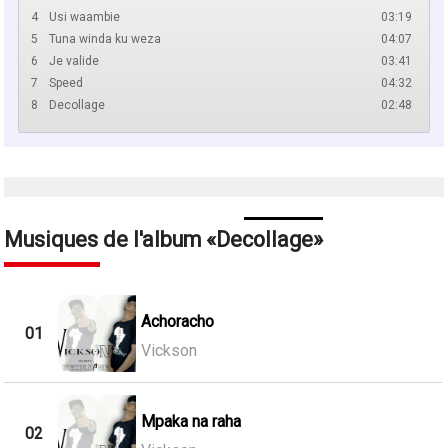
4
Usi waambie
03:19
5
Tuna winda ku weza
04:07
6
Je valide
03:41
7
Speed
04:32
8
Decollage
02:48
Musiques de l'album
Decollage
Achoracho
01
Vickson
Mpaka na raha
02