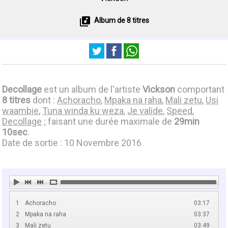
Album de 8 titres
Decollage
est un album de l'artiste
Vickson
comportant
8 titres
dont :
Achoracho
,
Mpaka na raha
,
Mali zetu
,
Usi
waambie
,
Tuna winda ku weza
,
Je valide
,
Speed
,
Decollage
; faisant une durée maximale de
29min
10sec
.
Date de sortie : 10 Novembre 2016
1
Achoracho
03:17
2
Mpaka na raha
03:37
3
Mali zetu
03:49