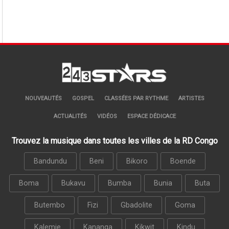
NOUVEAUTÉS
GOSPEL
CLASSÉES PAR RYTHME
ARTISTES
ACTUALITÉS
VIDÉOS
ESPACE DÉDICACE
Trouvez la musique dans toutes les villes de la RD Congo
Bandundu
Beni
Bikoro
Boende
Boma
Bukavu
Bumba
Bunia
Buta
Butembo
Fizi
Gbadolite
Goma
Kalemie
Kananga
Kikwit
Kindu