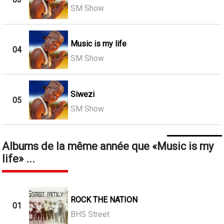
SM Show
Music is my life
04
SM Show
Siwezi
05
SM Show
Albums de la même année que
Music is my
life
...
ROCK THE NATION
01
BHS Street