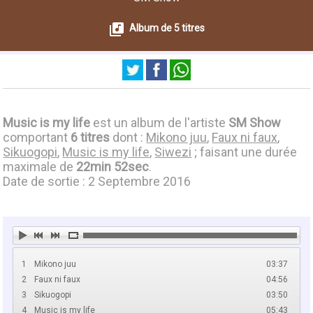
Album de 5 titres
Music is my life
est un album de l'artiste
SM Show
comportant
6 titres
dont :
Mikono juu
,
Faux ni faux
,
Sikuogopi
,
Music is my life
,
Siwezi
; faisant une durée
maximale de
22min 52sec
.
Date de sortie : 2 Septembre 2016
1
Mikono juu
03:37
2
Faux ni faux
04:56
3
Sikuogopi
03:50
4
Music is my life
05:43