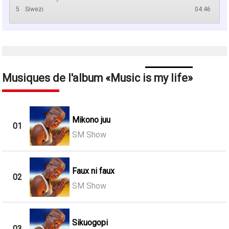
5
Siwezi
04:46
Musiques de l'album
Music is my life
Mikono juu
01
SM Show
Faux ni faux
02
SM Show
Sikuogopi
03