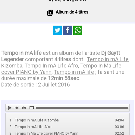
Album de 4 titres
Tempo in mA life
est un album de l'artiste
Dj Gaytt
Legender
comportant
4 titres
dont :
Tempo in mA Life
Kizomba
,
Tempo In mA Life Afro
,
Tempo In Ma Life
cover PIANO by Yann
,
Tempo in mA life
; faisant une
durée maximale de
12min 58sec
.
Date de sortie : 2 Juillet 2016
1
Tempo in mA Life Kizomba
04:04
2
Tempo In mA Life Afro
03:06
3
Tempo In Ma Life cover PIANO by Yann
02:52