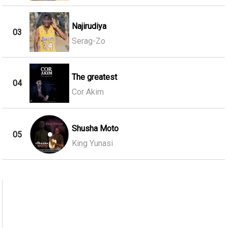
Najirudiya
03
Serag-Zo
The greatest
04
Cor Akim
Shusha Moto
05
King Yunasi