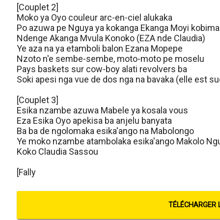
[Couplet 2]
Moko ya Oyo couleur arc-en-ciel alukaka
Po azuwa pe Nguya ya kokanga Ekanga Moyi kobima
Ndenge Akanga Mvula Konoko (EZA nde Claudia)
Ye aza na ya etamboli balon Ezana Mopepe
Nzoto n'e sembe-sembe, moto-moto pe moselu
Pays baskets sur cow-boy alati revolvers ba
Soki apesi nga vue de dos nga na bavaka (elle est su
[Couplet 3]
Esika nzambe azuwa Mabele ya kosala vous
Eza Esika Oyo apekisa ba anjelu banyata
Ba ba de ngolomaka esika'ango na Mabolongo
Ye moko nzambe atambolaka esika'ango Makolo Ng
Koko Claudia Sassou
[Fally
TÉLÉCHARGER 