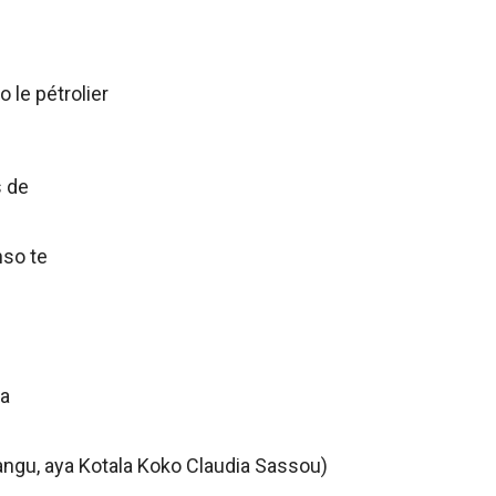
 le pétrolier
s de
nso te
a
angu, aya Kotala Koko Claudia Sassou)