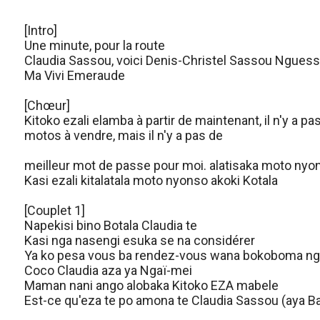
[Intro]
Une minute, pour la route
Claudia Sassou, voici Denis-Christel Sassou Nguesso
Ma Vivi Emeraude
[Chœur]
Kitoko ezali elamba à partir de maintenant, il n'y a pa
motos à vendre, mais il n'y a pas de
meilleur mot de passe pour moi. alatisaka moto nyo
Kasi ezali kitalatala moto nyonso akoki Kotala
[Couplet 1]
Napekisi bino Botala Claudia te
Kasi nga nasengi esuka se na considérer
Ya ko pesa vous ba rendez-vous wana bokoboma ng
Coco Claudia aza ya Ngaï-mei
Maman nani ango alobaka Kitoko EZA mabele
Est-ce qu'eza te po amona te Claudia Sassou (aya B