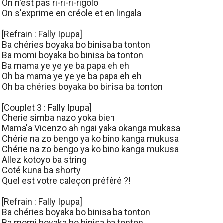
On n'est pas ri-ri-ri-rigolo
On s'exprime en créole et en lingala
[Refrain : Fally Ipupa]
Ba chéries boyaka bo binisa ba tonton
Ba momi boyaka bo binisa ba tonton
Ba mama ye ye ye ba papa eh eh
Oh ba mama ye ye ye ba papa eh eh
Oh ba chéries boyaka bo binisa ba tonton
[Couplet 3 : Fally Ipupa]
Cherie simba nazo yoka bien
Mama'a Vicenzo ah ngai yaka okanga mukasa
Chérie na zo bengo ya ko bino kanga mukusa
Chérie na zo bengo ya ko bino kanga mukusa
Allez kotoyo ba string
Coté kuna ba shorty
Quel est votre caleçon préféré ?!
[Refrain : Fally Ipupa]
Ba chéries boyaka bo binisa ba tonton
Ba momi boyaka bo binisa ba tonton