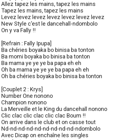
Allez tapez les mains, tapez les mains
Tapez les mains, tapez les mains
Levez levez levez levez levez levez levez
New Style c'est le dancehall-ndombolo
On y va Fally !!
[Refrain : Fally Ipupa]
Ba chéries boyaka bo binisa ba tonton
Ba momi boyaka bo binisa ba tonton
Ba mama ye ye ye ba papa eh eh
Oh ba mama ye ye ye ba papa eh eh
Oh ba chéries boyaka bo binisa ba tonton
[Couplet 2 : Krys]
Number One nonono
Champion nonono
La Merveille et le King du dancehall nonono
Clic clac clic clac clic clac Boum !!
On arrive dans le club et on casse tout
Nd-nd-nd-nd-nd-nd-nd-nd-nd-ndombolo
Avec Dicap on enchaîne les singles