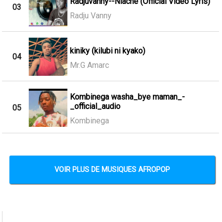
Radjuvanny--Niache (Official Video Lyris)
03
Radju Vanny
kiniky (kilubi ni kyako)
04
Mr.G Amarc
Kombinega washa_bye maman_-
_official_audio
05
Kombinega
VOIR PLUS DE MUSIQUES AFROPOP