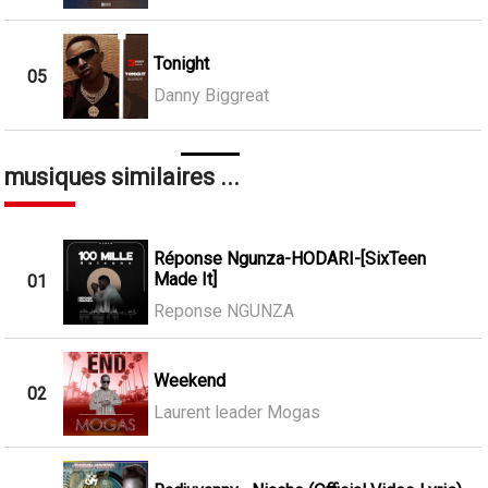
Tonight
05
Danny Biggreat
musiques similaires ...
Réponse Ngunza-HODARI-[SixTeen
Made It]
01
Reponse NGUNZA
Weekend
02
Laurent leader Mogas