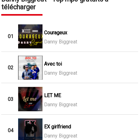
télécharger
Courageux
01
Danny Biggreat
Avec toi
02
Danny Biggreat
LET ME
03
Danny Biggreat
EX girlfriend
04
Danny Biggreat