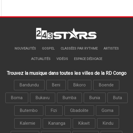
NOUVEAUTÉS
GOSPEL
CLASSÉES PAR RYTHME
ARTISTES
ACTUALITÉS
VIDÉOS
ESPACE DÉDICACE
Trouvez la musique dans toutes les villes de la RD Congo
Bandundu
Beni
Bikoro
Boende
Boma
Bukavu
Bumba
Bunia
Buta
Butembo
Fizi
Gbadolite
Goma
Kalemie
Kananga
Kikwit
Kindu