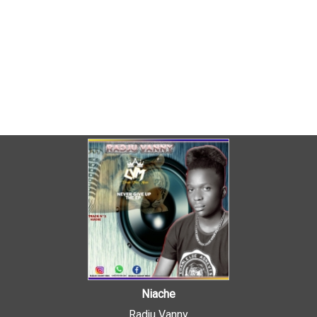
Niache
Radju Vanny