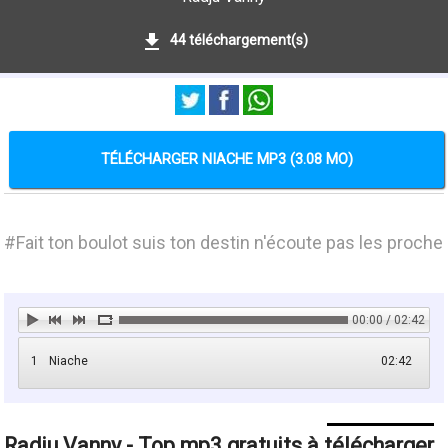
44 téléchargement(s)
TÉLÉCHARGER NIACHE MP3 (3.08 MO)
#Fait ton boulot suis ton destin n'écoute pas les proche
00:00 / 02:42
1
Niache
02:42
Radju Vanny - Top mp3 gratuits à télécharger