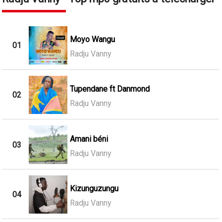
Moyo Wangu
01
Radju Vanny
Tupendane ft Danmond
02
Radju Vanny
Amani béni
03
Radju Vanny
Kizunguzungu
04
Radju Vanny