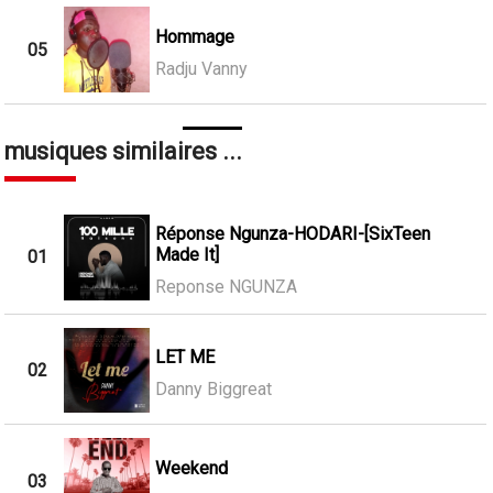
Hommage
05
Radju Vanny
musiques similaires ...
Réponse Ngunza-HODARI-[SixTeen
Made It]
01
Reponse NGUNZA
LET ME
02
Danny Biggreat
Weekend
03