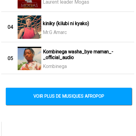
Laurent leader Mogas
kiniky (kilubi ni kyako)
04
Mr.G Amarc
Kombinega washa_bye maman_-
_official_audio
05
Kombinega
VOIR PLUS DE MUSIQUES AFROPOP