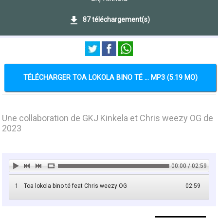
87 téléchargement(s)
TÉLÉCHARGER TOA LOKOLA BINO TÉ ... MP3 (5.19 MO)
Une collaboration de GKJ Kinkela et Chris weezy OG de
2023
00:00 / 02:59
1
Toa lokola bino té feat Chris weezy OG
02:59