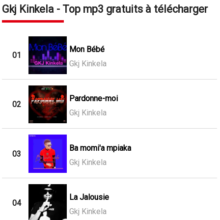
Gkj Kinkela - Top mp3 gratuits à télécharger
Mon Bébé
01
Gkj Kinkela
Pardonne-moi
02
Gkj Kinkela
Ba momi'a mpiaka
03
Gkj Kinkela
La Jalousie
04
Gkj Kinkela