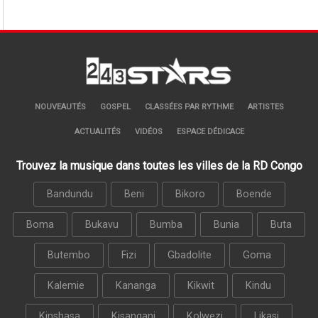
NOUVEAUTÉS
GOSPEL
CLASSÉES PAR RYTHME
ARTISTES
ACTUALITÉS
VIDÉOS
ESPACE DÉDICACE
Trouvez la musique dans toutes les villes de la RD Congo
Bandundu
Beni
Bikoro
Boende
Boma
Bukavu
Bumba
Bunia
Buta
Butembo
Fizi
Gbadolite
Goma
Kalemie
Kananga
Kikwit
Kindu
Kinshasa
Kisangani
Kolwezi
Likasi