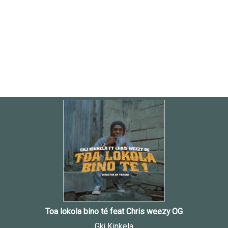
Toa lokola bino té feat Chris weezy OG
Gkj Kinkela