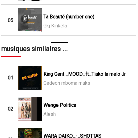
Ta Beauté (number one)
05
Gkj Kinkela
musiques similaires ...
King Gent _MOOD_ft_Tiako la melo Jr
01
Gedeon mboma maks
Wenge Politica
02
Alesh
WARA DAIKO_-_SHOTTAS