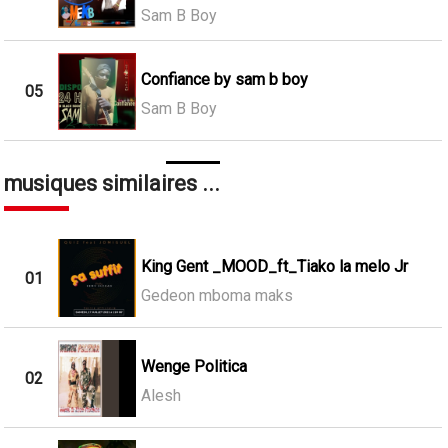
Sam B Boy
Confiance by sam b boy
05
Sam B Boy
musiques similaires ...
King Gent _MOOD_ft_Tiako la melo Jr
01
Gedeon mboma maks
Wenge Politica
02
Alesh