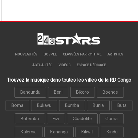
NOUVEAUTÉS
GOSPEL
CLASSÉES PAR RYTHME
ARTISTES
ACTUALITÉS
VIDÉOS
ESPACE DÉDICACE
Trouvez la musique dans toutes les villes de la RD Congo
Bandundu
Beni
Bikoro
Boende
Boma
Bukavu
Bumba
Bunia
Buta
Butembo
Fizi
Gbadolite
Goma
Kalemie
Kananga
Kikwit
Kindu