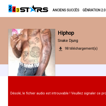
ANCIENS SUCCÈS
GÉNRATION 2.0
Hiphop
Snake Djung
98 téléchargement(s)
Désolé, le fichier audio est introuvable ! Veuillez signaler ce