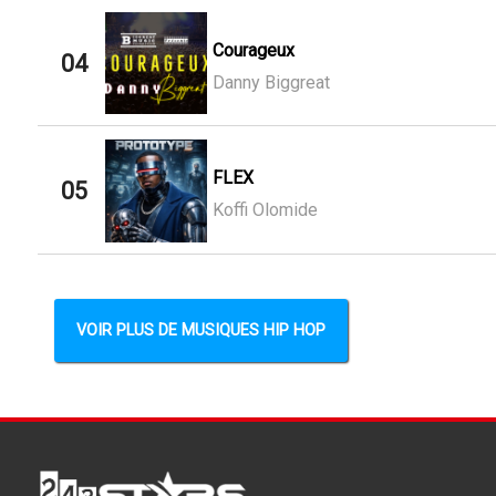
Courageux
04
Danny Biggreat
FLEX
05
Koffi Olomide
VOIR PLUS DE MUSIQUES HIP HOP