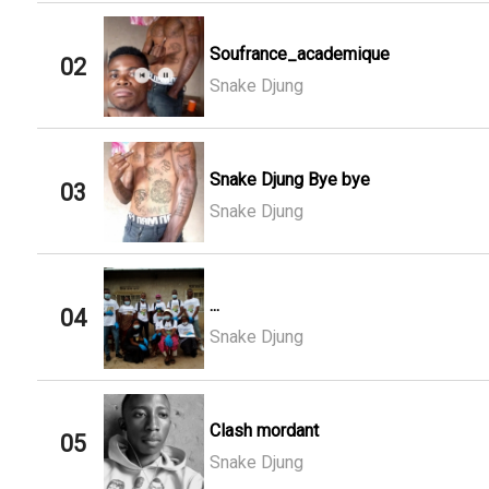
Soufrance_academique
02
Snake Djung
Snake Djung Bye bye
03
Snake Djung
...
04
Snake Djung
Clash mordant
05
Snake Djung