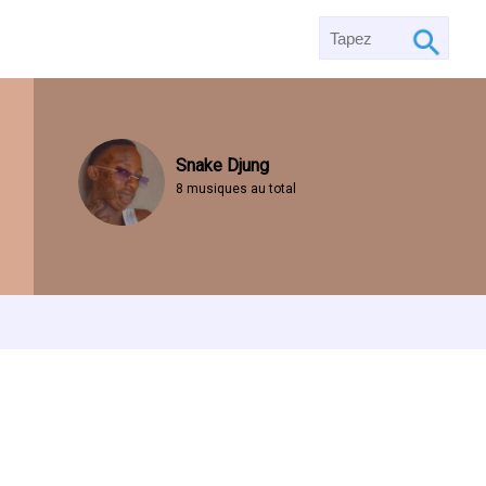
Snake Djung
8 musiques au total