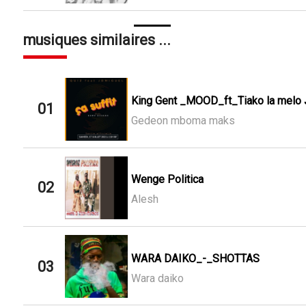
musiques similaires ...
King Gent _MOOD_ft_Tiako la melo 
01
Gedeon mboma maks
Wenge Politica
02
Alesh
WARA DAIKO_-_SHOTTAS
03
Wara daiko