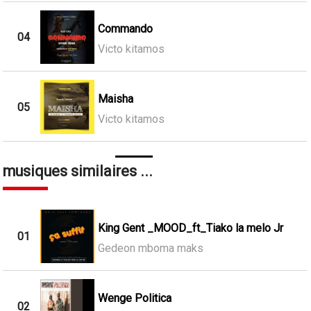
Commando
04
Victo kitamos
Maisha
05
Victo kitamos
musiques similaires ...
King Gent _MOOD_ft_Tiako la melo Jr
01
Gedeon mboma maks
Wenge Politica
02