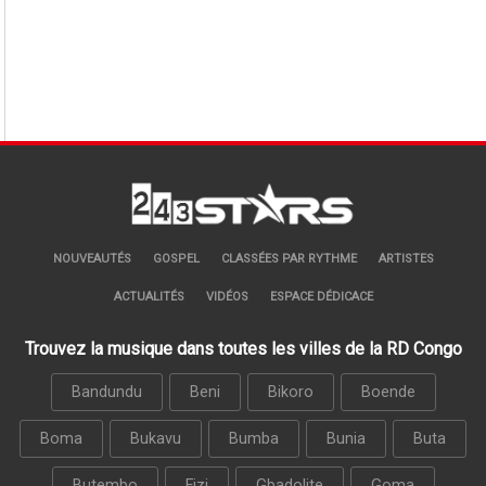
NOUVEAUTÉS
GOSPEL
CLASSÉES PAR RYTHME
ARTISTES
ACTUALITÉS
VIDÉOS
ESPACE DÉDICACE
Trouvez la musique dans toutes les villes de la RD Congo
Bandundu
Beni
Bikoro
Boende
Boma
Bukavu
Bumba
Bunia
Buta
Butembo
Fizi
Gbadolite
Goma