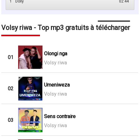
1
Dolly
02:44
Volsy riwa - Top mp3 gratuits à télécharger
Olongi nga
01
Volsy riwa
Umeniweza
02
Volsy riwa
Sens contraire
03
Volsy riwa