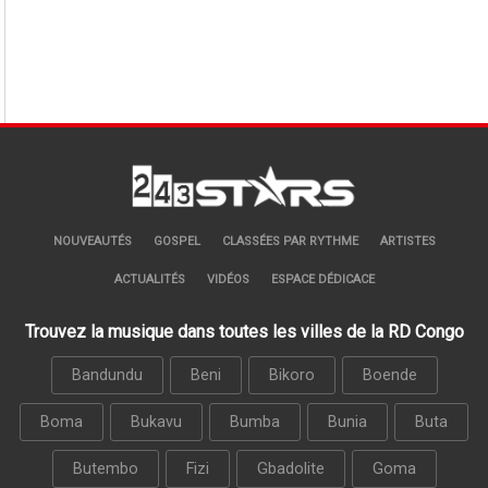
NOUVEAUTÉS
GOSPEL
CLASSÉES PAR RYTHME
ARTISTES
ACTUALITÉS
VIDÉOS
ESPACE DÉDICACE
Trouvez la musique dans toutes les villes de la RD Congo
Bandundu
Beni
Bikoro
Boende
Boma
Bukavu
Bumba
Bunia
Buta
Butembo
Fizi
Gbadolite
Goma