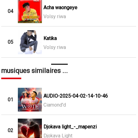
Acha waongeye
04
Volsy riwa
Katika
05
Volsy riwa
musiques similaires ...
AUDIO-2025-04-02-14-10-46
01
Ciamond'd
Djokava light_-_mapenzi
02
Djokava Light