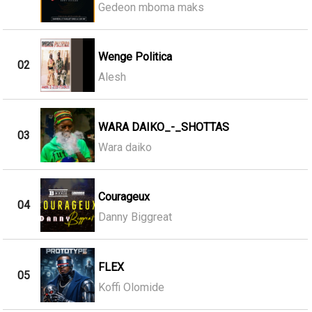
Gedeon mboma maks
Wenge Politica
02
Alesh
WARA DAIKO_-_SHOTTAS
03
Wara daiko
Courageux
04
Danny Biggreat
FLEX
05
Koffi Olomide