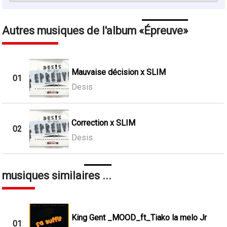
Autres musiques de l'album
Épreuve
Mauvaise décision x SLIM
01
Desis
Correction x SLIM
02
Desis
musiques similaires ...
King Gent _MOOD_ft_Tiako la melo Jr
01