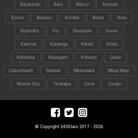
Bandundu
Beni
Bikoro
Boende
Boma
Bukavu
Bumba
Bunia
Buta
Butembo
Fizi
Gbadolite
Goma
Kalemie
Kananga
Kikwit
Kindu
Kinshasa
Kisangani
Kolwezi
Likasi
Lubumbashi
Matadi
Mbandaka
Mbuji-Mayi
Muene-Ditu
Tshikapa
Uvira
Zongo
© Copyright 243Stars 2017 - 2026