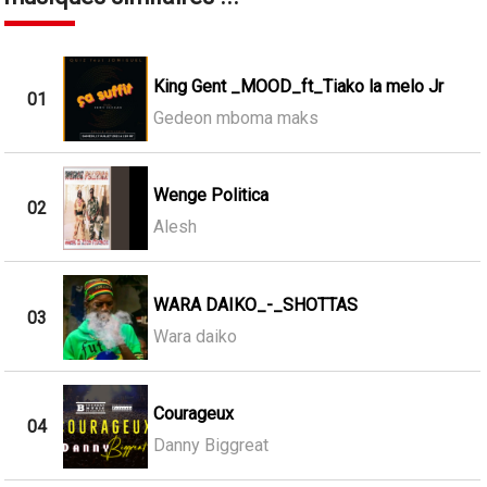
King Gent _MOOD_ft_Tiako la melo Jr
01
Gedeon mboma maks
Wenge Politica
02
Alesh
WARA DAIKO_-_SHOTTAS
03
Wara daiko
Courageux
04
Danny Biggreat