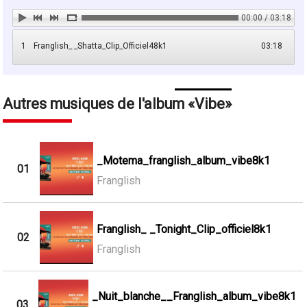
00:00 / 03:18
1
Franglish_ _Shatta_Clip_Officiel48k1
03:18
Autres musiques de l'album
Vibe
_Motema_franglish_album_vibe8k1
01
Franglish
Franglish_ _Tonight_Clip_officiel8k1
02
Franglish
_Nuit_blanche__Franglish_album_vibe8k1
03