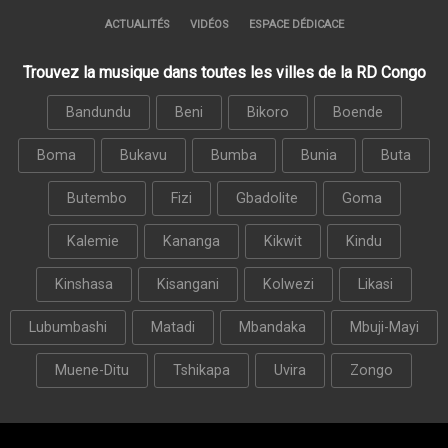
ACTUALITÉS
VIDÉOS
ESPACE DÉDICACE
Trouvez la musique dans toutes les villes de la RD Congo
Bandundu
Beni
Bikoro
Boende
Boma
Bukavu
Bumba
Bunia
Buta
Butembo
Fizi
Gbadolite
Goma
Kalemie
Kananga
Kikwit
Kindu
Kinshasa
Kisangani
Kolwezi
Likasi
Lubumbashi
Matadi
Mbandaka
Mbuji-Mayi
Muene-Ditu
Tshikapa
Uvira
Zongo