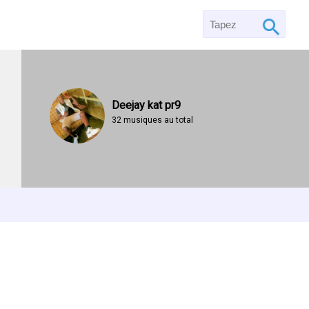
Deejay kat pr9
32 musiques au total