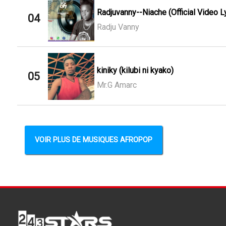
Radjuvanny--Niache (Official Video Ly
04
Radju Vanny
kiniky (kilubi ni kyako)
05
Mr.G Amarc
VOIR PLUS DE MUSIQUES AFROPOP