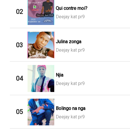
Qui contre moi?
02
Deejay kat pr9
Julina zonga
03
Deejay kat pr9
Njia
04
Deejay kat pr9
Bolingo na nga
05
Deejay kat pr9