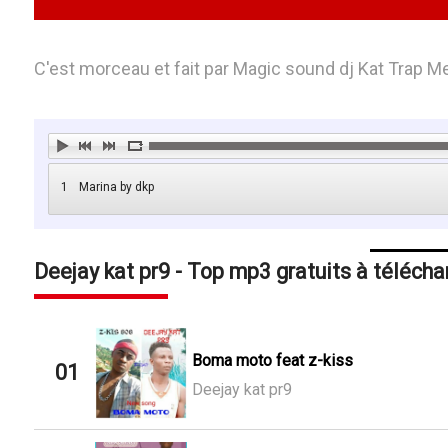
C'est morceau et fait par Magic sound dj Kat Trap 
1
Marina by dkp
Deejay kat pr9 - Top mp3 gratuits à télécha
Boma moto feat z-kiss
01
Deejay kat pr9