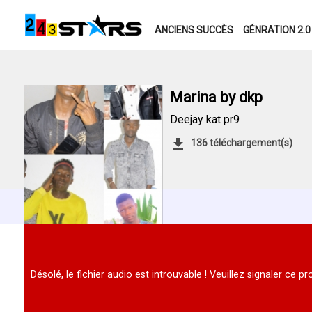
ANCIENS SUCCÈS
GÉNRATION 2.0
Marina by dkp
Deejay kat pr9
136 téléchargement(s)
Désolé, le fichier audio est introuvable ! Veuillez signaler ce