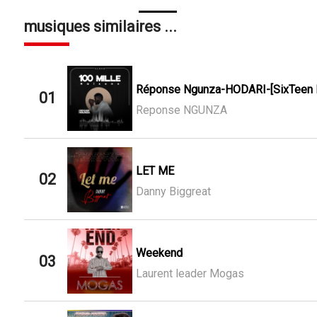
musiques similaires ...
Réponse Ngunza-HODARI-[SixTeen M
01
Reponse NGUNZA
LET ME
02
Danny Biggreat
Weekend
03
Laurent leader Mogas