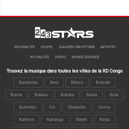
NOUVEAUTÉS
GOSPEL
CLASSÉES PAR RYTHME
ARTISTES
ACTUALITÉS
VIDÉOS
ESPACE DÉDICACE
Trouvez la musique dans toutes les villes de la RD Congo
Bandundu
Beni
Bikoro
Boende
Boma
Bukavu
Bumba
Bunia
Buta
Butembo
Fizi
Gbadolite
Goma
Kalemie
Kananga
Kikwit
Kindu