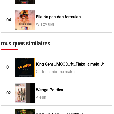
Elle n'a pas des formules
04
Wizzy ular
musiques similaires ...
King Gent _MOOD_ft_Tiako la melo Jr
01
Gedeon mboma maks
Wenge Politica
02
Alesh