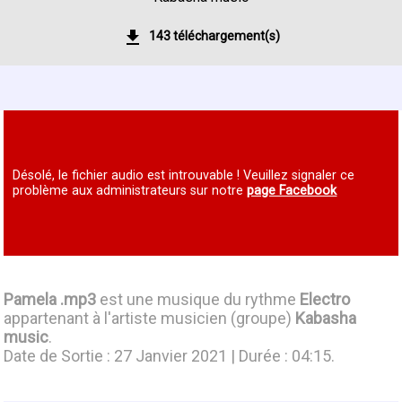
143 téléchargement(s)
Désolé, le fichier audio est introuvable ! Veuillez signaler ce
problème aux administrateurs sur notre
page Facebook
Pamela .mp3
est une musique du rythme
Electro
appartenant à l'artiste musicien (groupe)
Kabasha
music
.
Date de Sortie : 27 Janvier 2021 | Durée : 04:15.