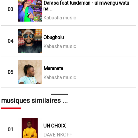
Darasa feat tundaman - ulimwengu watu
na ...
03
Kabasha music
Obugholu
04
Kabasha music
Maranata
05
Kabasha music
musiques similaires ...
UN CHOIX
01
DAVE NKOFF