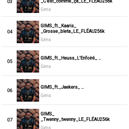
_C'est_comme_ça_LE_FLÉAU256k
03
Gims
GIMS_ft._Kaaris_
_Grosse_bleta_LE_FLÉAU256k
04
Gims
GIMS_ft._Heuss_L'Enfoiré_ ...
05
Gims
GIMS_ft._Jaekers_ ...
06
Gims
GIMS_
_Twenny_twenny_LE_FLÉAU256k
07
Gims