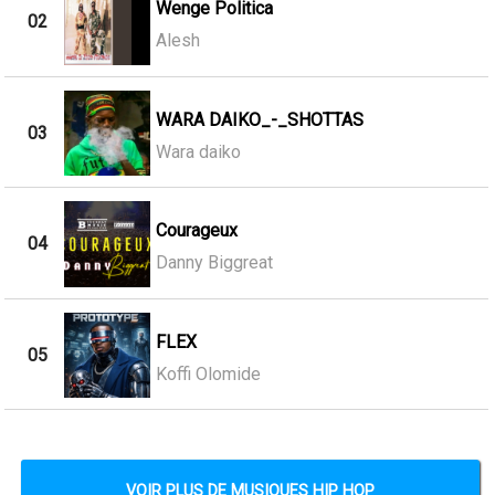
Wenge Politica
02
Alesh
WARA DAIKO_-_SHOTTAS
03
Wara daiko
Courageux
04
Danny Biggreat
FLEX
05
Koffi Olomide
VOIR PLUS DE MUSIQUES HIP HOP