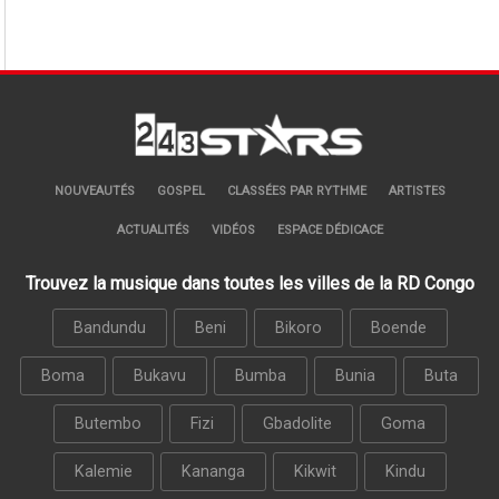
NOUVEAUTÉS
GOSPEL
CLASSÉES PAR RYTHME
ARTISTES
ACTUALITÉS
VIDÉOS
ESPACE DÉDICACE
Trouvez la musique dans toutes les villes de la RD Congo
Bandundu
Beni
Bikoro
Boende
Boma
Bukavu
Bumba
Bunia
Buta
Butembo
Fizi
Gbadolite
Goma
Kalemie
Kananga
Kikwit
Kindu