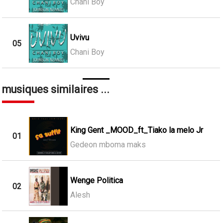
Chani Boy
Uvivu
05
Chani Boy
musiques similaires ...
King Gent _MOOD_ft_Tiako la melo Jr
01
Gedeon mboma maks
Wenge Politica
02
Alesh