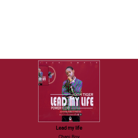
Lead my life
Chani Boy