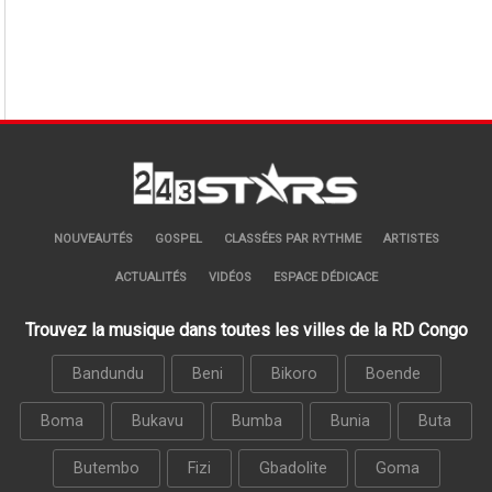
NOUVEAUTÉS
GOSPEL
CLASSÉES PAR RYTHME
ARTISTES
ACTUALITÉS
VIDÉOS
ESPACE DÉDICACE
Trouvez la musique dans toutes les villes de la RD Congo
Bandundu
Beni
Bikoro
Boende
Boma
Bukavu
Bumba
Bunia
Buta
Butembo
Fizi
Gbadolite
Goma