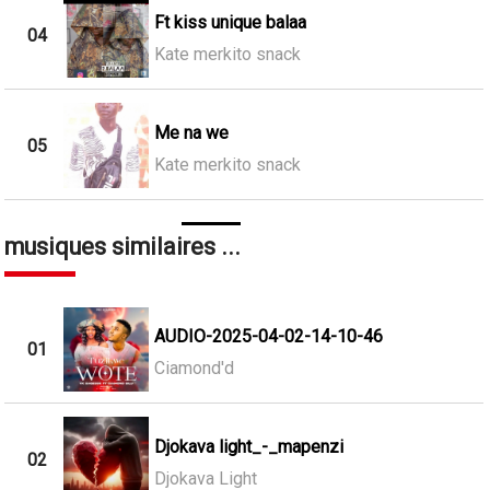
Ft kiss unique balaa
04
Kate merkito snack
Me na we
05
Kate merkito snack
musiques similaires ...
AUDIO-2025-04-02-14-10-46
01
Ciamond'd
Djokava light_-_mapenzi
02
Djokava Light