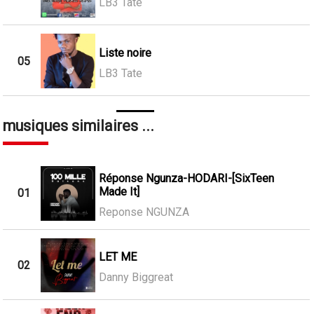
LB3 Tate
Liste noire
05
LB3 Tate
musiques similaires ...
Réponse Ngunza-HODARI-[SixTeen
Made It]
01
Reponse NGUNZA
LET ME
02
Danny Biggreat