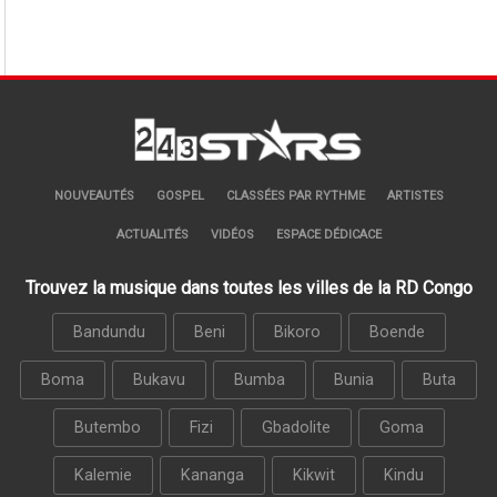
NOUVEAUTÉS
GOSPEL
CLASSÉES PAR RYTHME
ARTISTES
ACTUALITÉS
VIDÉOS
ESPACE DÉDICACE
Trouvez la musique dans toutes les villes de la RD Congo
Bandundu
Beni
Bikoro
Boende
Boma
Bukavu
Bumba
Bunia
Buta
Butembo
Fizi
Gbadolite
Goma
Kalemie
Kananga
Kikwit
Kindu