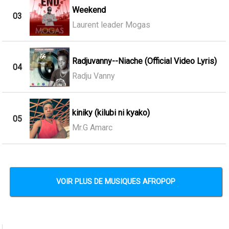
Weekend
03
Laurent leader Mogas
Radjuvanny--Niache (Official Video Lyris)
04
Radju Vanny
kiniky (kilubi ni kyako)
05
Mr.G Amarc
VOIR PLUS DE MUSIQUES AFROPOP