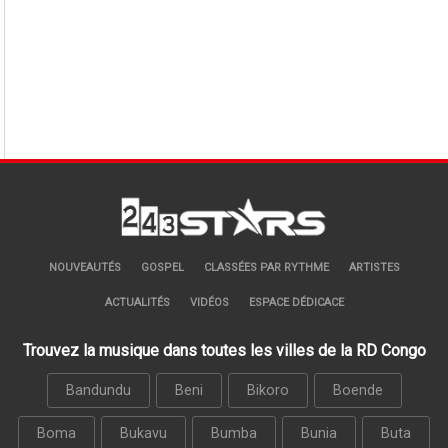
NOUVEAUTÉS
GOSPEL
CLASSÉES PAR RYTHME
ARTISTES
ACTUALITÉS
VIDÉOS
ESPACE DÉDICACE
Trouvez la musique dans toutes les villes de la RD Congo
Bandundu
Beni
Bikoro
Boende
Boma
Bukavu
Bumba
Bunia
Buta