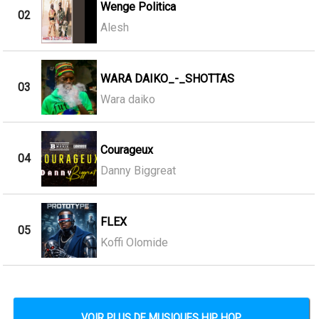
Wenge Politica
02
Alesh
WARA DAIKO_-_SHOTTAS
03
Wara daiko
Courageux
04
Danny Biggreat
FLEX
05
Koffi Olomide
VOIR PLUS DE MUSIQUES HIP HOP