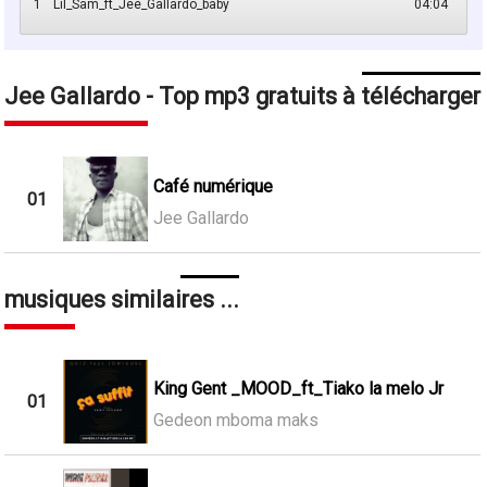
1
Lil_Sam_ft_Jee_Gallardo_baby
04:04
Jee Gallardo - Top mp3 gratuits à télécharger
Café numérique
01
Jee Gallardo
musiques similaires ...
King Gent _MOOD_ft_Tiako la melo Jr
01
Gedeon mboma maks