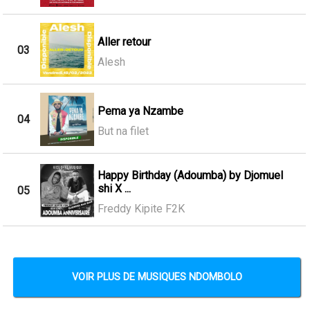
Aller retour
03
Alesh
Pema ya Nzambe
04
But na filet
Happy Birthday (Adoumba) by Djomuel
shi X ...
05
Freddy Kipite F2K
VOIR PLUS DE MUSIQUES NDOMBOLO