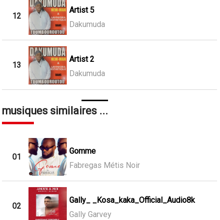
Artist 5
12
Dakumuda
Artist 2
13
Dakumuda
musiques similaires ...
Gomme
01
Fabregas Métis Noir
Gally_ _Kosa_kaka_Official_Audio8k
02
Gally Garvey