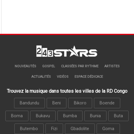
NOUVEAUTÉS
GOSPEL
CLASSÉES PAR RYTHME
ARTISTES
ACTUALITÉS
VIDÉOS
ESPACE DÉDICACE
Trouvez la musique dans toutes les villes de la RD Congo
Bandundu
Beni
Bikoro
Boende
Boma
Bukavu
Bumba
Bunia
Buta
Butembo
Fizi
Gbadolite
Goma