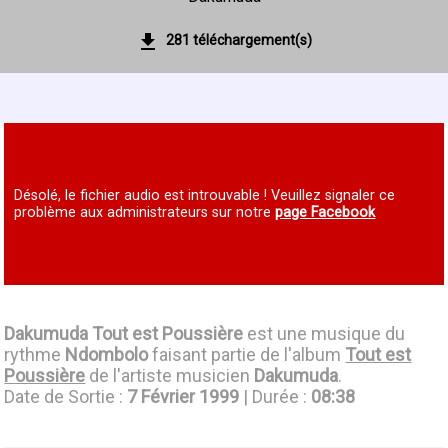
281 téléchargement(s)
Désolé, le fichier audio est introuvable ! Veuillez signaler ce
problème aux administrateurs sur notre
page Facebook
Dakumuda Tout est Poussière
est une musique du
rythme
Ndombolo
faisant partie de l'album
Tout est
Poussière
de l'artiste musicien
Dakumuda
.
Date de Sortie :
7 Février 1999
| Durée :
08:38