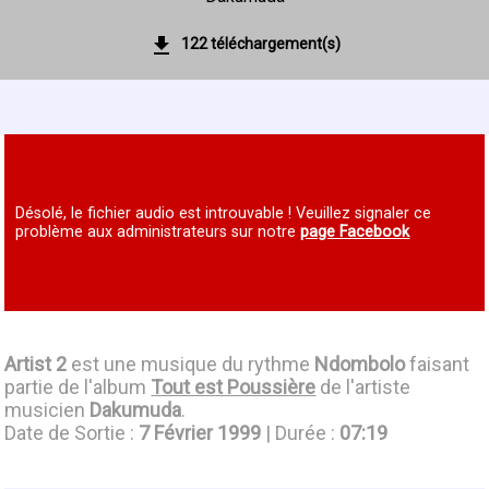
122 téléchargement(s)
Désolé, le fichier audio est introuvable ! Veuillez signaler ce
problème aux administrateurs sur notre
page Facebook
Artist 2
est une musique du rythme
Ndombolo
faisant
partie de l'album
Tout est Poussière
de l'artiste
musicien
Dakumuda
.
Date de Sortie :
7 Février 1999
| Durée :
07:19