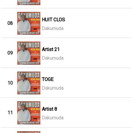
HUIT CLOS
08
Dakumuda
Artist 21
09
Dakumuda
TOGE
10
Dakumuda
Artist 8
11
Dakumuda