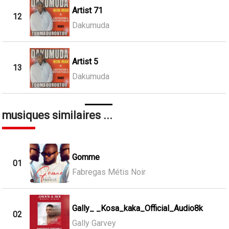
Artist 71
12
Dakumuda
Artist 5
13
Dakumuda
musiques similaires ...
Gomme
01
Fabregas Métis Noir
Gally_ _Kosa_kaka_Official_Audio8k
02
Gally Garvey