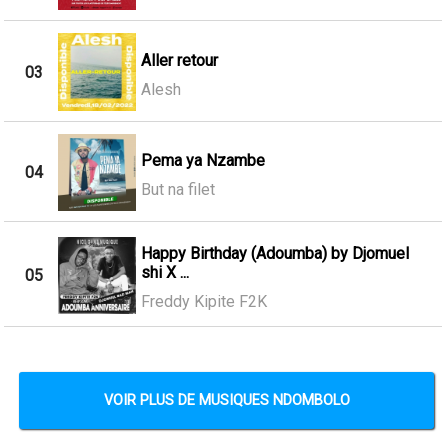
Aller retour
03
Alesh
Pema ya Nzambe
04
But na filet
Happy Birthday (Adoumba) by Djomuel
shi X ...
05
Freddy Kipite F2K
VOIR PLUS DE MUSIQUES NDOMBOLO