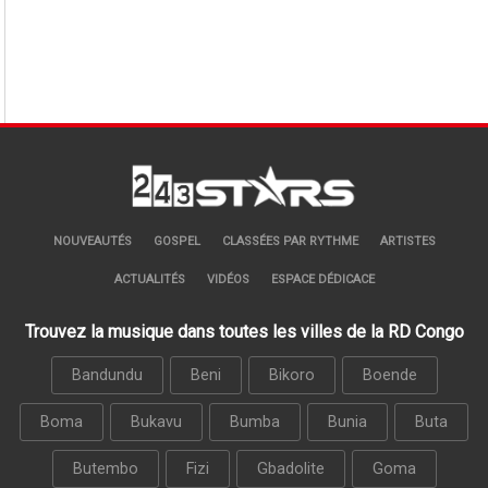
NOUVEAUTÉS
GOSPEL
CLASSÉES PAR RYTHME
ARTISTES
ACTUALITÉS
VIDÉOS
ESPACE DÉDICACE
Trouvez la musique dans toutes les villes de la RD Congo
Bandundu
Beni
Bikoro
Boende
Boma
Bukavu
Bumba
Bunia
Buta
Butembo
Fizi
Gbadolite
Goma