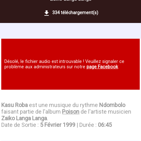
334 téléchargement(s)
Désolé, le fichier audio est introuvable ! Veuillez signaler ce
problème aux administrateurs sur notre
page Facebook
Kasu Roba
est une musique du rythme
Ndombolo
faisant partie de l'album
Poison
de l'artiste musicien
Zaiko Langa Langa
.
Date de Sortie :
5 Février 1999
| Durée :
06:45