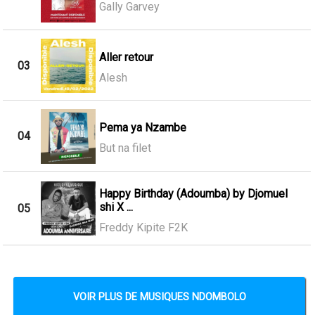
Gally Garvey
Aller retour
03
Alesh
Pema ya Nzambe
04
But na filet
Happy Birthday (Adoumba) by Djomuel
shi X ...
05
Freddy Kipite F2K
VOIR PLUS DE MUSIQUES NDOMBOLO