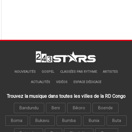
NOUVEAUTÉS
GOSPEL
CLASSÉES PAR RYTHME
ARTISTES
ACTUALITÉS
VIDÉOS
ESPACE DÉDICACE
Trouvez la musique dans toutes les villes de la RD Congo
Bandundu
Beni
Bikoro
Boende
Boma
Bukavu
Bumba
Bunia
Buta