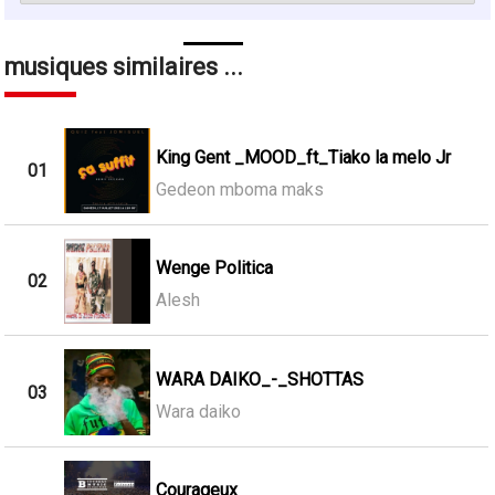
musiques similaires ...
King Gent _MOOD_ft_Tiako la melo Jr
01
Gedeon mboma maks
Wenge Politica
02
Alesh
WARA DAIKO_-_SHOTTAS
03
Wara daiko
Courageux