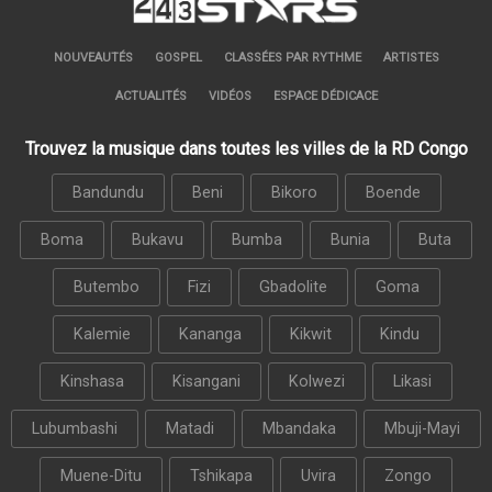
NOUVEAUTÉS
GOSPEL
CLASSÉES PAR RYTHME
ARTISTES
ACTUALITÉS
VIDÉOS
ESPACE DÉDICACE
Trouvez la musique dans toutes les villes de la RD Congo
Bandundu
Beni
Bikoro
Boende
Boma
Bukavu
Bumba
Bunia
Buta
Butembo
Fizi
Gbadolite
Goma
Kalemie
Kananga
Kikwit
Kindu
Kinshasa
Kisangani
Kolwezi
Likasi
Lubumbashi
Matadi
Mbandaka
Mbuji-Mayi
Muene-Ditu
Tshikapa
Uvira
Zongo