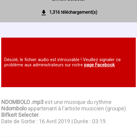
1,316 téléchargement(s)
Désolé, le fichier audio est introuvable ! Veuillez signaler ce
problème aux administrateurs sur notre
page Facebook
NDOMBOLO .mp3
est une musique du rythme
Ndombolo
appartenant à l'artiste musicien (groupe)
Bifkeit Selecter
.
Date de Sortie : 16 Avril 2019 | Durée : 03:19.