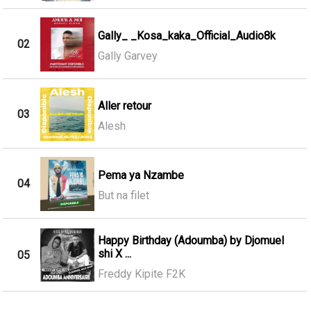
Gally_ _Kosa_kaka_Official_Audio8k
02
Gally Garvey
Aller retour
03
Alesh
Pema ya Nzambe
04
But na filet
Happy Birthday (Adoumba) by Djomuel
shi X ...
05
Freddy Kipite F2K