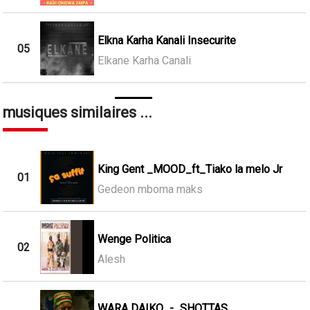
Elkna Karha Kanali Insecurite
05
Elkane Karha Canali
musiques similaires ...
King Gent _MOOD_ft_Tiako la melo Jr
01
Gedeon mboma maks
Wenge Politica
02
Alesh
WARA DAIKO_-_SHOTTAS