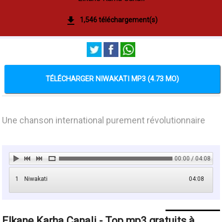
1,546 téléchargement(s)
TÉLÉCHARGER NIWAKATI MP3 (4.73 MO)
Une chanson international purement révolutionnaire
00:00 / 04:08
1
Niwakati
04:08
Elkane Karha Canali - Top mp3 gratuits à