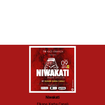
Niwakati
Elkane Karha Canali