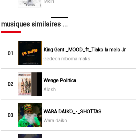
Mkin
musiques similaires ...
King Gent _MOOD_ft_Tiako la melo Jr
01
Gedeon mboma maks
Wenge Politica
02
Alesh
WARA DAIKO_-_SHOTTAS
03
Wara daiko