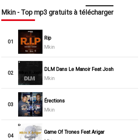
Mkin - Top mp3 gratuits à télécharger
Rip
01
Mkin
DLM Dans Le Manoir Feat Josh
02
Mkin
Érections
03
Mkin
Game Of Trones Feat Arigar
04