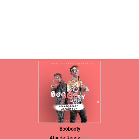
Boobooty
Afande Ready
feat