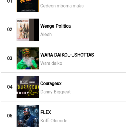
01
Gedeon mboma maks
Wenge Politica
02
Alesh
WARA DAIKO_-_SHOTTAS
03
Wara daiko
Courageux
04
Danny Biggreat
FLEX
05
Koffi Olomide