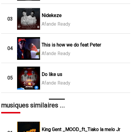
Nidekeze
03
Afande Ready
This is how we do feat Peter
04
Afande Ready
Do like us
05
Afande Ready
musiques similaires ...
King Gent _MOOD_ft_Tiako la melo Jr