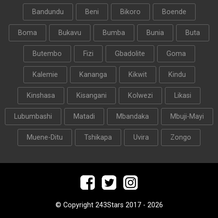
Bandundu
Beni
Bikoro
Boende
Boma
Bukavu
Bumba
Bunia
Buta
Butembo
Fizi
Gbadolite
Goma
Kalemie
Kananga
Kikwit
Kindu
Kinshasa
Kisangani
Kolwezi
Likasi
Lubumbashi
Matadi
Mbandaka
Mbuji-Mayi
Muene-Ditu
Tshikapa
Uvira
Zongo
© Copyright 243Stars 2017 - 2026