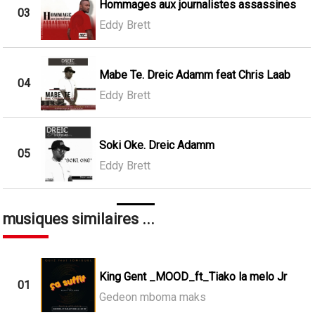
Hommages aux journalistes assassines
03
Eddy Brett
Mabe Te. Dreic Adamm feat Chris Laab
04
Eddy Brett
Soki Oke. Dreic Adamm
05
Eddy Brett
musiques similaires ...
King Gent _MOOD_ft_Tiako la melo Jr
01
Gedeon mboma maks