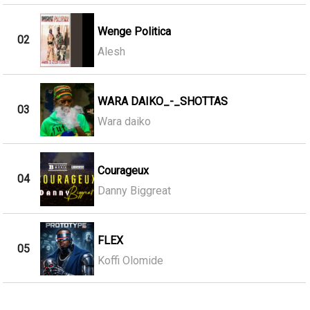
Wenge Politica
02
Alesh
WARA DAIKO_-_SHOTTAS
03
Wara daiko
Courageux
04
Danny Biggreat
FLEX
05
Koffi Olomide