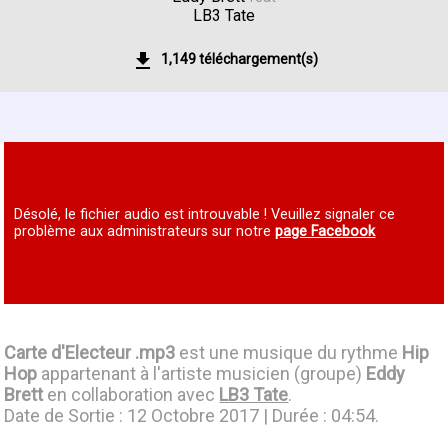
LB3 Tate
1,149 téléchargement(s)
Désolé, le fichier audio est introuvable ! Veuillez signaler ce
problème aux administrateurs sur notre
page Facebook
Carte d'Electeur .mp3
est une musique du rythme
Hip
Hop
appartenant à l'artiste musicien (groupe)
Eddy
Brett
en collaboration avec
LB3 Tate
.
Date de Sortie : 12 Octobre 2017 | Durée : 04:54.