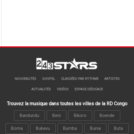
NOUVEAUTÉS
GOSPEL
CLASSÉES PAR RYTHME
ARTISTES
ACTUALITÉS
VIDÉOS
ESPACE DÉDICACE
Trouvez la musique dans toutes les villes de la RD Congo
Bandundu
Beni
Bikoro
Boende
Boma
Bukavu
Bumba
Bunia
Buta