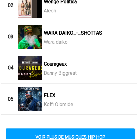
Wenge Politica
02
Alesh
WARA DAIKO_-_SHOTTAS
03
Wara daiko
Courageux
04
Danny Biggreat
FLEX
05
Koffi Olomide
VOIR PLUS DE MUSIQUES HIP HOP