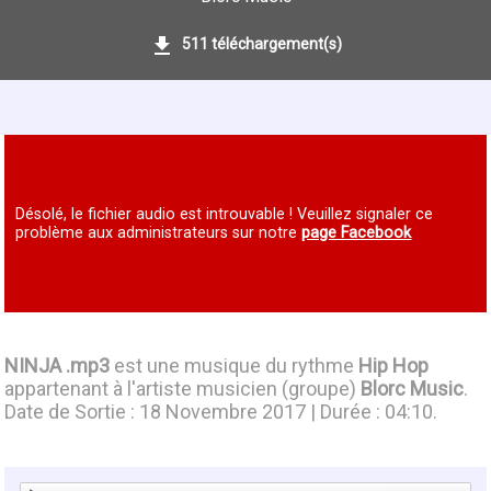
511 téléchargement(s)
Désolé, le fichier audio est introuvable ! Veuillez signaler ce
problème aux administrateurs sur notre
page Facebook
NINJA .mp3
est une musique du rythme
Hip Hop
appartenant à l'artiste musicien (groupe)
Blorc Music
.
Date de Sortie : 18 Novembre 2017 | Durée : 04:10.