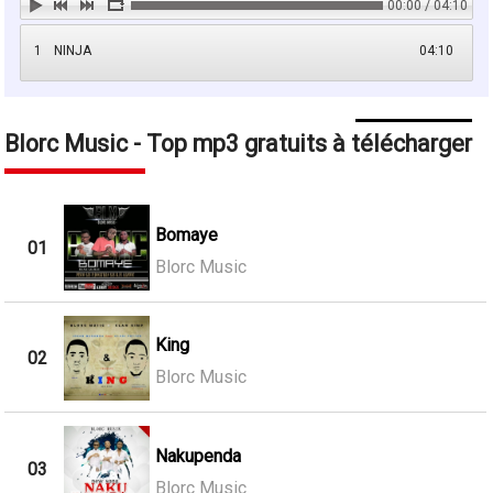
00:00 / 04:10
1
NINJA
04:10
Blorc Music - Top mp3 gratuits à télécharger
Bomaye
01
Blorc Music
King
02
Blorc Music
Nakupenda
03
Blorc Music