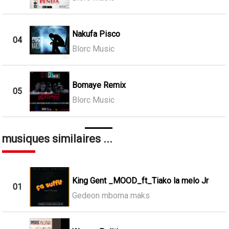
Nakufa Pisco
04
Blorc Music
Bomaye Remix
05
Blorc Music
musiques similaires ...
King Gent _MOOD_ft_Tiako la melo Jr
01
Gedeon mboma maks