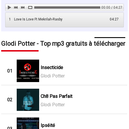
00:00 / 04:27
1
Love Is Love Ft Mekrilah-Rasby
04:27
Glodi Potter - Top mp3 gratuits à télécharger
Insecticide
01
Glodi Potter
Ch8 Pas Parfait
02
Glodi Potter
Ipséité
03