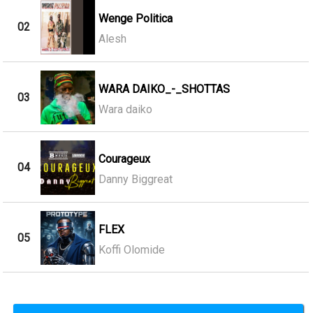
Wenge Politica
02
Alesh
WARA DAIKO_-_SHOTTAS
03
Wara daiko
Courageux
04
Danny Biggreat
FLEX
05
Koffi Olomide