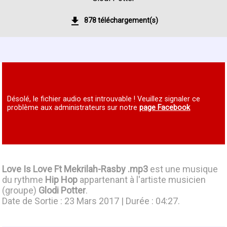
878 téléchargement(s)
Désolé, le fichier audio est introuvable ! Veuillez signaler ce
problème aux administrateurs sur notre
page Facebook
Love Is Love Ft Mekrilah-Rasby .mp3
est une musique
du rythme
Hip Hop
appartenant à l'artiste musicien
(groupe)
Glodi Potter
.
Date de Sortie : 23 Mars 2017 | Durée : 04:27.