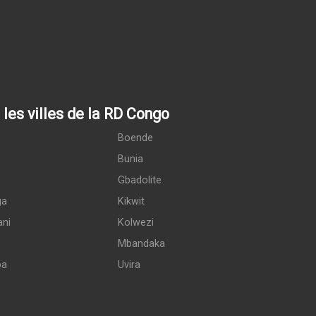
les villes de la RD Congo
Boende
Bunia
Gbadolite
ga
Kikwit
ani
Kolwezi
Mbandaka
pa
Uvira