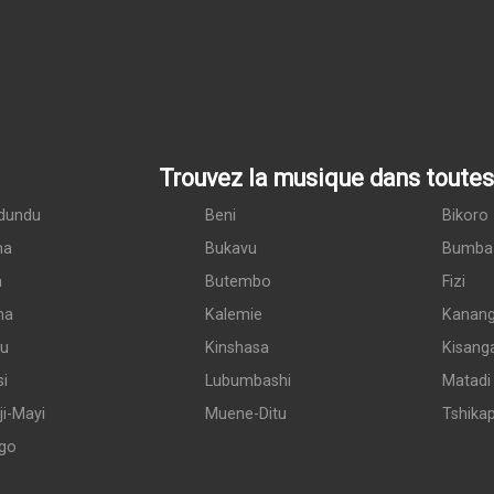
Trouvez la musique dans toutes 
dundu
Beni
Bikoro
ma
Bukavu
Bumba
a
Butembo
Fizi
ma
Kalemie
Kanan
du
Kinshasa
Kisang
si
Lubumbashi
Matadi
i-Mayi
Muene-Ditu
Tshika
go