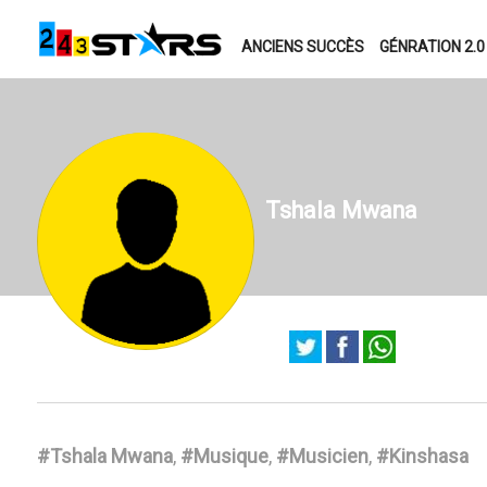
ANCIENS SUCCÈS
GÉNRATION 2.0
Tshala Mwana
#Tshala Mwana
,
#Musique
,
#Musicien
,
#Kinshasa