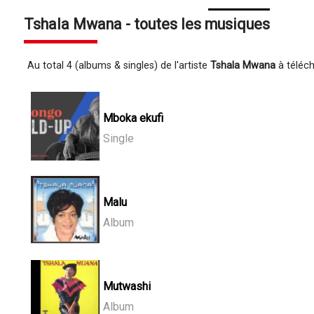
Tshala Mwana - toutes les musiques
Au total 4 (albums & singles) de l'artiste
Tshala Mwana
à téléch
Mboka ekufi
Single
Malu
Album
Mutwashi
Album