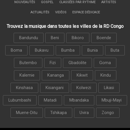
NOUVEAUTÉS
GOSPEL
CLASSÉES PAR RYTHME
ARTISTES
ACTUALITÉS
VIDÉOS
ESPACE DÉDICACE
Trouvez la musique dans toutes les villes de la RD Congo
Bandundu
Beni
Bikoro
Boende
Boma
Bukavu
Bumba
Bunia
Buta
Butembo
Fizi
Gbadolite
Goma
Kalemie
Kananga
Kikwit
Kindu
Kinshasa
Kisangani
Kolwezi
Likasi
Lubumbashi
Matadi
Mbandaka
Mbuji-Mayi
Muene-Ditu
Tshikapa
Uvira
Zongo