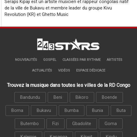
Seraps Kipaji est un artiste musicien et rappeur congolais natif
de la ville de Bukavu et membre leader du groupe Kivu
Revolution (KR) et Ghetto Music
NOUVEAUTÉS
GOSPEL
CLASSÉES PAR RYTHME
ARTISTES
ACTUALITÉS
VIDÉOS
ESPACE DÉDICACE
Trouvez la musique dans toutes les villes de la RD Congo
Bandundu
Beni
Bikoro
Boende
Boma
Bukavu
Bumba
Bunia
Buta
Butembo
Fizi
Gbadolite
Goma
Kalemie
Kananga
Kikwit
Kindu