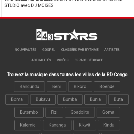
STUDIO avec D.J MOISES
NOUVEAUTÉS
GOSPEL
CLASSÉES PAR RYTHME
ARTISTES
ACTUALITÉS
VIDÉOS
ESPACE DÉDICACE
Trouvez la musique dans toutes les villes de la RD Congo
Bandundu
Beni
Bikoro
Boende
Boma
Bukavu
Bumba
Bunia
Buta
Butembo
Fizi
Gbadolite
Goma
Kalemie
Kananga
Kikwit
Kindu